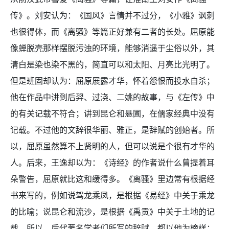
传》。刘安认为：《国风》言情并不过分，《小雅》讽刺
也很得体，而《离骚》等篇正好兼有二者的长处。屈原能
像蝉脱壳那样摆脱污浊的环境，能够消遥于尘俗以外，其
清白是染也染不黑的，简直可以和太阳、月亮比光明了。
但是班固却认为：屈原展露才华，怀着怨恨而投水自杀；
他在作品中讲到后羿、过浇、二姚的故事，与《左传》中
的有关记载不符合；讲到昆仑和悬圃，在儒家经典中没有
记载。不过他的文辞很华丽、雅正，是辞赋的创始者。所
以，屈原虽然算不上贤明的人，但可以说是个很有才华的
人。后来，王逸却以为：《诗经》的作者说什么曾提着耳
朵警告，屈原就比这和缓得多。《离骚》里边常有根据经
书来写的，例如说驾龙乘凤，是根据《易经》中关于乘龙
的比喻；说昆仑和流沙，是根据《禹贡》中关于土地的记
载。所以，后代著名学者们所写的辞赋，都以他为榜样；