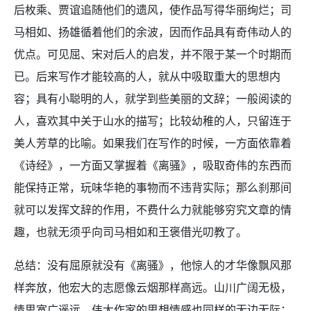
后枚乘、贾谊追随他们的遗风，使作品写得华丽绚烂；司
马相如、扬雄循着他们的余波，因而作品具有奇伟动人的
优点。可见屈、宋对后人的启发，并不限于某一个时期而
已。后来写作才能较高的人，就从中吸取重大的思想内
容；具有小聪明的人，就学到些美丽的文辞；一般阅读的
人，喜欢其中关于山水的描写；比较幼稚的人，只留连于
美人芳草的比喻。如果我们在写作的时候，一方面依靠着
《诗经》，一方面又掌握着《离骚》，吸取奇伟的东西而
能保持正常，玩味华艳的事物而不违背实际；那么刹那间
就可以发挥文辞的作用，不费什么力就能够穷究文章的情
趣，也就无须乎向司马相如和王褒借光叨教了。
总结：没有屈原就没有《离骚》，他惊人的才华像飘风那
样奔放，他宏大的志愿像云烟那样高远。山川广阔无极，
情思宽广遥远，伟大作家的思想情感也同样的无边无际；