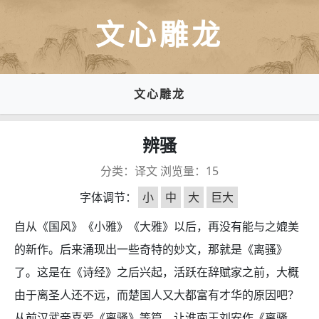
文心雕龙
文心雕龙
辨骚
分类：
译文
浏览量：
15
字体调节：
小
中
大
巨大
自从《国风》《小雅》《大雅》以后，再没有能与之媲美
的新作。后来涌现出一些奇特的妙文，那就是《离骚》
了。这是在《诗经》之后兴起，活跃在辞赋家之前，大概
由于离圣人还不远，而楚国人又大都富有才华的原因吧？
从前汉武帝喜爱《离骚》等篇，让淮南王刘安作《离骚