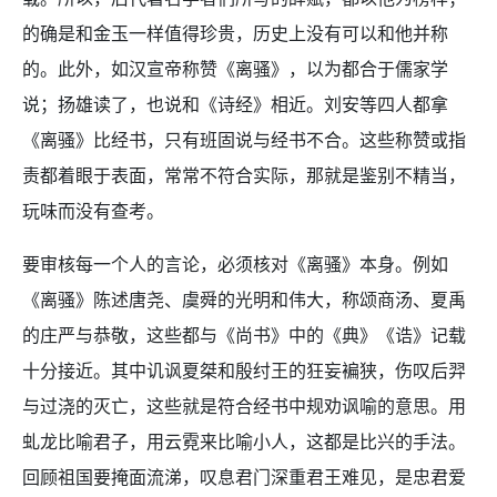
的确是和金玉一样值得珍贵，历史上没有可以和他并称
的。此外，如汉宣帝称赞《离骚》，以为都合于儒家学
说；扬雄读了，也说和《诗经》相近。刘安等四人都拿
《离骚》比经书，只有班固说与经书不合。这些称赞或指
责都着眼于表面，常常不符合实际，那就是鉴别不精当，
玩味而没有查考。
要审核每一个人的言论，必须核对《离骚》本身。例如
《离骚》陈述唐尧、虞舜的光明和伟大，称颂商汤、夏禹
的庄严与恭敬，这些都与《尚书》中的《典》《诰》记载
十分接近。其中讥讽夏桀和殷纣王的狂妄褊狭，伤叹后羿
与过浇的灭亡，这些就是符合经书中规劝讽喻的意思。用
虬龙比喻君子，用云霓来比喻小人，这都是比兴的手法。
回顾祖国要掩面流涕，叹息君门深重君王难见，是忠君爱