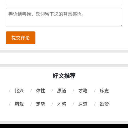
提交评论
好文推荐
比兴
体性
原道
才略
序志
熔裁
定势
才略
原道
颂赞