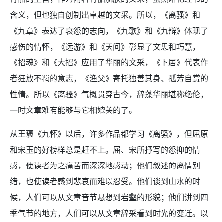
含义，但也独自创制出卓越的文采。所以，《离骚》和
《九章》表达了哀怨的志向，《九歌》和《九辩》体现了
感伤的情怀，《远游》和《天问》彰显了文思和巧慧，
《招魂》和《大招》应用了华丽的文采，《卜居》代表作
者狂放不羁的意志，《渔父》寄托独善其身、孤芳自赏的
性情。所以《离骚》气概贯穿古今，辞藻华丽堪称绝伦，
一时文章难有能够与它相媲美的了。
从王褒《九怀》以后，许多作品都学习《离骚》，但屈原
和宋玉的好榜样总是赶不上。屈、宋所抒写的怨抑的情
感，使读者为之痛苦而深深地感动；他们叙述的离情别
绪，也使读者感到悲哀而难以忍受。他们谈到山水的时
候，人们可以从文章音节悬想到岩壑的形貌；他们讲到四
季气节的地方，人们可以从文章辞采看到时光的变迁。以