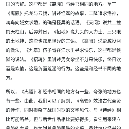
国的言辞。这些都是《离骚》与经书相同的地方。至于
《离骚》托龙与云旗，讲述怪诞的故事，丰隆追求洛神，
鸩鸟向娀女求婚，的确是怪异的话语。《天问》说共工撞
倒天柱山，后羿射日，《招魂》说九头的大力士、三只眼
的土地神，这些也都是怪异的言语。《离骚》说彭咸投河
的做法，《九章》伍子胥在江水里寻求快乐，这些都是狭
隘的说法。《招魂》里讲述男女杂坐不分是快乐，终日饮
酒是欢愉，这是负面荒淫的行为。这些是和经书不同的地
方。
所以，《离骚》和经书相同的地方有一些，夸张的地方也
有一些。由此，我们可以了解到，《离骚》效法古代圣贤
的佳作，同时掺杂了战国时期的文学风气。与《诗经》相
比可能略差，但与后世作品相比要好得多。看它用来建立
骨骼的主旨，作为附着骨骼肌肤的文采，虽然熔化经书的