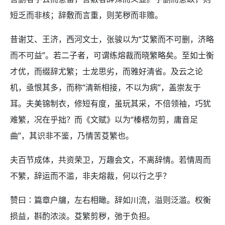
短乏而非核；辞敷而言重，则芜秽而非赡。
昔谢艾、王济，西河文士，张骏以为“艾繁而不可删，济略
而不可益”。若二子者，可谓练熔裁而晓繁略矣。至如士衡
才优，而缀辞尤繁；士龙思劣，而雅好清省。及云之论
机，亟恨其多，而称“清新相接，不以为病”，盖崇友于
耳。夫美锦制衣，修短有度，虽玩其采，不倍领袖，巧犹
难繁，况在乎拙？而《文赋》以为“榛楛勿剪，庸音足
曲”，其识非不鉴，乃情苦芟繁也。
夫百节成体，共资荣卫，万趣会文，不离辞情。若情周而
不繁，辞运而不滥，非夫熔裁，何以行之乎？
赞曰∶篇章户牖，左右相瞰。辞如川流，溢则泛滥。权衡
损益，斟酌浓淡。芟繁剪秽，弛于负担。