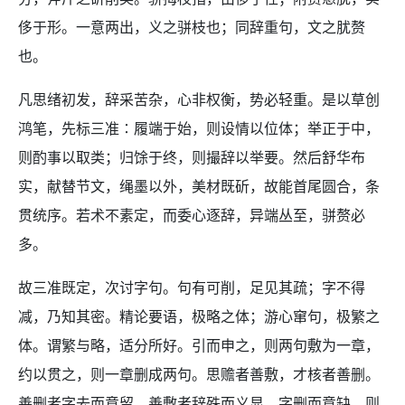
侈于形。一意两出，义之骈枝也；同辞重句，文之肬赘
也。
凡思绪初发，辞采苦杂，心非权衡，势必轻重。是以草创
鸿笔，先标三准∶履端于始，则设情以位体；举正于中，
则酌事以取类；归馀于终，则撮辞以举要。然后舒华布
实，献替节文，绳墨以外，美材既斫，故能首尾圆合，条
贯统序。若术不素定，而委心逐辞，异端丛至，骈赘必
多。
故三准既定，次讨字句。句有可削，足见其疏；字不得
减，乃知其密。精论要语，极略之体；游心窜句，极繁之
体。谓繁与略，适分所好。引而申之，则两句敷为一章，
约以贯之，则一章删成两句。思赡者善敷，才核者善删。
善删者字去而意留，善敷者辞殊而义显。字删而意缺，则