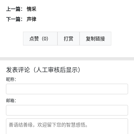
上一篇：
情采
下一篇：
声律
点赞（0）
打赏
复制链接
发表评论（人工审核后显示）
昵称：
邮箱：